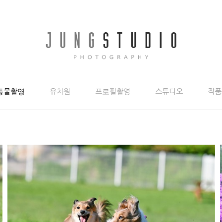
동물촬영
유치원
프로필촬영
스튜디오
작품
달려라 ~~