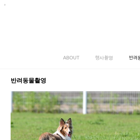
ABOUT
행사촬영
반려
반려동물촬영
공놀이 좋아 ~~