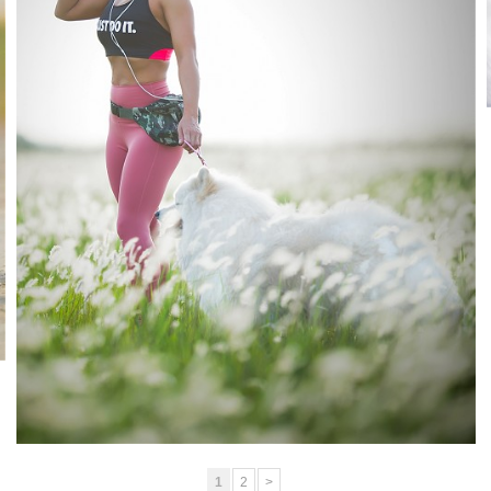
댕댕이
1
2
>