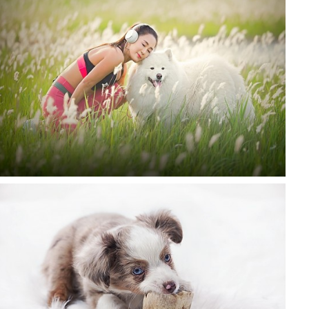
댕댕이
댕댕이