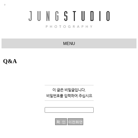
MENU
ABOUT
Q&A
행사촬영
반려동물촬영
유치원
이 글은 비밀글입니다.
비밀번호를 입력하여 주십시요
프로필촬영
스튜디오
작품사진
Q&A