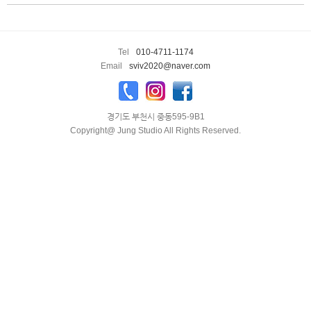
PRODUCT
enFree
Tel
010-4711-1174
Email
sviv2020@naver.com
경기도 부천시 중동595-9B1
Copyright@ Jung Studio All Rights Reserved.