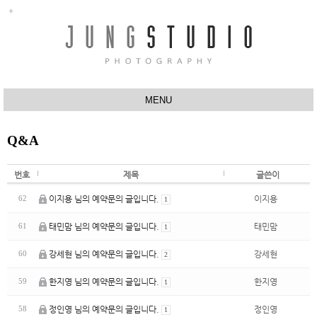
MENU
ABOUT
Q&A
행사촬영
반려동물촬영
번호
제목
글쓴이
유치원
이지용 님의 예약문의 글입니다.
이지용
62
1
프로필촬영
태민맘 님의 예약문의 글입니다.
태민맘
61
1
스튜디오
강세현 님의 예약문의 글입니다.
강세현
60
2
작품사진
한지영 님의 예약문의 글입니다.
한지영
59
1
Q&A
정인영 님의 예약문의 글입니다.
정인영
58
1