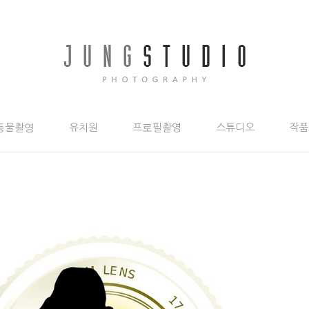
동물촬영
유치원
프로필촬영
스튜디오
작품