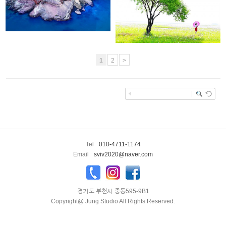
1
2
>
enFree
Tel
010-4711-1174
Email
sviv2020@naver.com
경기도 부천시 중동595-9B1
Copyright@ Jung Studio All Rights Reserved.