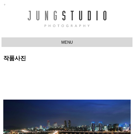
MENU
ABOUT
작품사진
행사촬영
반려동물촬영
유치원
프로필촬영
스튜디오
작품사진
Q&A